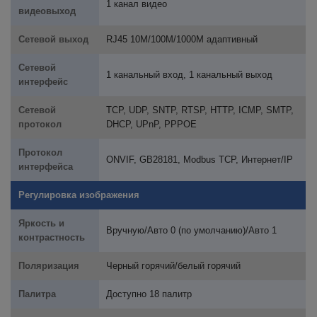
1 канал видео
видеовыход
Сетевой выход
RJ45 10M/100M/1000M адаптивный
Сетевой
1 канальный вход, 1 канальный выход
интерфейс
Сетевой
TCP, UDP, SNTP, RTSP, HTTP, ICMP, SMTP,
протокол
DHCP, UPnP, PPPOE
Протокол
ONVIF, GB28181, Modbus TCP, Интернет/IP
интерфейса
Регулировка изображения
Яркость и
Вручную/Авто 0 (по умолчанию)/Авто 1
контрастность
Поляризация
Черный горячий/белый горячий
Палитра
Доступно 18 палитр