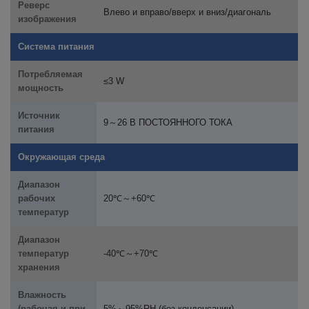
Реверс
Влево и вправо/вверх и вниз/диагональ
изображения
Система питания
Потребляемая
≤3 W
мощность
Источник
9～26 В ПОСТОЯННОГО ТОКА
питания
Окружающая среда
Диапазон
рабочих
20℃
～
+60℃
температур
Диапазон
температур
-40℃
～
+70℃
хранения
Влажность
(рабочая и при
5%～95%RH (без конденсации)