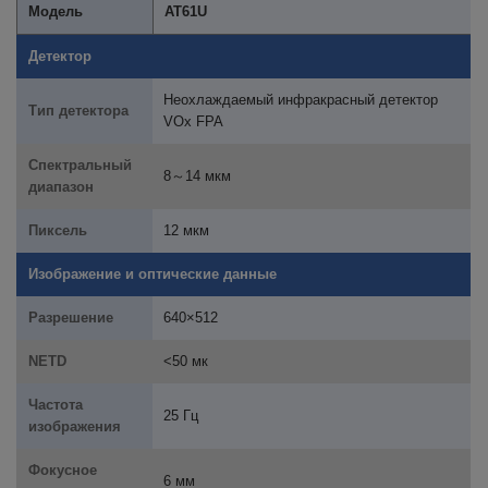
Модель
AT61U
Детектор
Неохлаждаемый инфракрасный детектор
Тип детектора
VOx FPA
Спектральный
8～14 мкм
диапазон
Пиксель
12 мкм
Изображение и оптические данные
Разрешение
640×512
NETD
<50 мк
Частота
25 Гц
изображения
Фокусное
6 мм