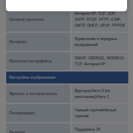
сигнализации
канальный выход
Интернет/IP, TCP, UDP,
Сетевой протокол
SNTP, RTSP, HTTP, ICMP,
SMTP, DHCP, UPnP, PPPOE
Управление и передача
Интернет
изображений
ONVIF, GB28181, MODBUS-
Протокол интерфейса
TCP, Интернет/IP
Настройка изображения
Вручную/Авто 0 (по
Яркость и контрастность
умолчанию)/Авто 1
Черный-горячий/белый-
Поляризация
горячий
Поддержка 18
Палитра