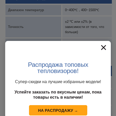
Диапазон температур
0~400℃，400~1500℃
±2 ºC или ±2% (в
Точность
зависимости от того, что
больше)
×
Фиксированная/
центральная точка,
Измерительный инструмент
измерение самой высокой/
самой низкой температуры;
Распродажа топовых
тепловизоров!
Интерфейс
Супер-скидки на лучшие избранные модели!
Аналоговый видеовыход
1-канальное видео
Успейте заказать по вкусным ценам, пока
RJ45 10M/100M/1000M
Сетевой интерфейс
товары есть в наличии!
адаптивный
НА РАСПРОДАЖУ →
Интерфейс аварийной
1-канальный вход, 1-