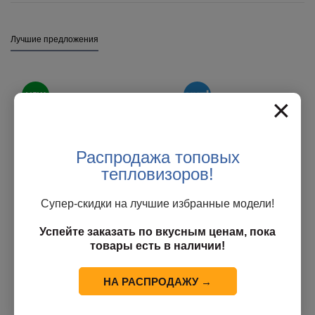
Лучшие предложения
×
Распродажа топовых
тепловизоров!
Супер-скидки на лучшие избранные модели!
Тепловизионная PTZ-
Автомобильный
Успейте заказать по вкусным ценам, пока
камера CQ-BTVC43C07-
тепловизор Planck N-
товары есть в наличии!
2132
Driver P102 (384)
В наличии
В наличии у поставщика
78 000
руб.
НА РАСПРОДАЖУ →
89 000
руб.