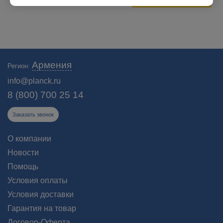
Экономия
11 000
руб.
Тепловизор для автомобиля - это система ночного видения для
Армения
Регион:
безопасной езды. Купить инфракрасные камеры для автомобиля по
выгодной цене. Бесплатная доставка!
info@planck.ru
8 (800) 700 25 14
Заказать звонок
О компании
Новости
Помощь
Условия оплаты
Условия доставки
Гарантия на товар
Договор-Оферта