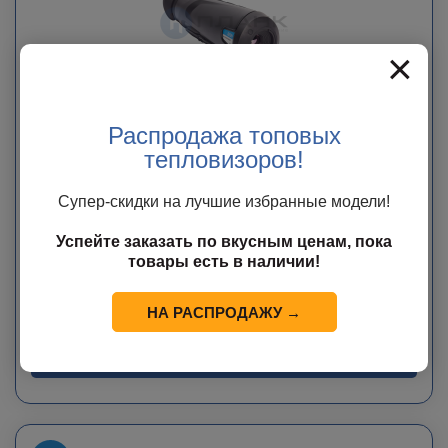
×
Распродажа топовых
тепловизоров!
Тепловизор DALI-IRtech S252H
Супер-скидки на лучшие избранные модели!
В наличии
Успейте заказать по вкусным ценам, пока
37 000
руб.
товары есть в наличии!
60 000
руб.
Экономия
23 000
руб.
НА РАСПРОДАЖУ →
В КОРЗИНУ