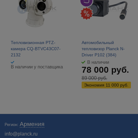
Тепловизионная PTZ-
Автомобильный
камера CQ-BTVC43C07-
тепловизор Planck N-
2132
Driver P102 (384)
В наличии
В наличии у поставщика
78 000
руб.
89 000
руб.
Экономия
11 000
руб.
Широкий ассортимент профессиональных тепловизоров для охоты по
Армения
Регион:
низким ценам в интернет-магазине ПЛАНК в Армении. 🚛 Бесплатная
доставка. Каталог на сайте!
info@planck.ru