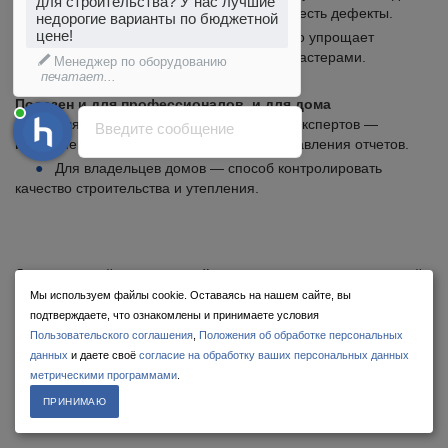
для строительства? У нас лучшие
даже непрофессионал быстро поймёт, где есть дефекты.
недорогие варианты по бюджетной
цене!
Возможность сохранять фото и видео упрощает
планирование ремонта и консультации с мастерами.
Менеджер по оборудованию
печатает...
Полезен и для профессионалов, и для дома
Для строителей, энергоаудиторов и экспертов —
Введите сообщение
инструмент для точной диагностики и составления отчетов.
Для владельцев домов — способ контролировать
качество строительства и утепления.
Даже недорогой
строительный тепловизор
становится выгодной
инвестицией, позволяющей экономить ресурсы, контролировать
Мы используем файлы cookie. Оставаясь на нашем сайте, вы
качество строительства и обеспечивать безопасность жилья.
подтверждаете, что ознакомлены и принимаете условия
Пользовательского соглашения
,
Положения об обработке персональных
данных
и даете своё
согласие на обработку ваших персональных данных
метрическими программами
.
ПРИНИМАЮ