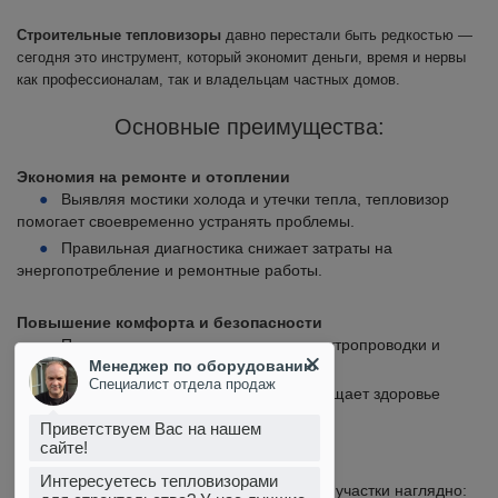
Строительные тепловизоры
давно перестали быть редкостью —
сегодня это инструмент, который экономит деньги, время и нервы
как профессионалам, так и владельцам частных домов.
Основные преимущества:
Экономия на ремонте и отоплении
Выявляя мостики холода и утечки тепла, тепловизор
помогает своевременно устранять проблемы.
Правильная диагностика снижает затраты на
энергопотребление и ремонтные работы.
Повышение комфорта и безопасности
Проверка отопительных систем, электропроводки и
Менеджер по оборудованию
состояния стен снижает риск аварий.
Специалист отдела продаж
Контроль влажности и плесени защищает здоровье
жильцов.
Приветствуем Вас на нашем
сайте!
Простота и наглядность
Интересуетесь тепловизорами
Тепловизор показывает проблемные участки наглядно: