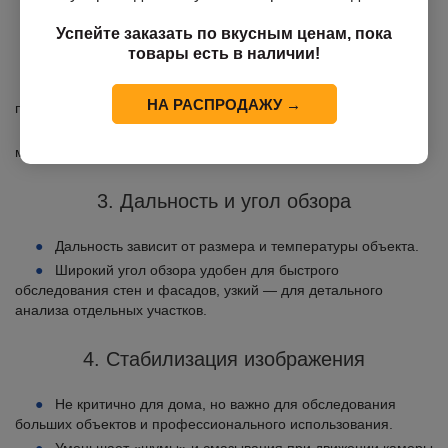
Успейте заказать по вкусным ценам, пока
2. Чувствительность (NETD)
товары есть в наличии!
Показывает минимальную разницу температур, которую
НА РАСПРОДАЖУ →
прибор способен зафиксировать.
Высокая чувствительность важна для обнаружения
мелких дефектов утепления и скрытой влаги.
3. Дальность и угол обзора
Дальность зависит от размера и температуры объекта.
Широкий угол обзора удобен для быстрого
обследования стен и фасадов, узкий — для детального
анализа отдельных участков.
4. Стабилизация изображения
Не критично для дома, но важно для обследования
больших объектов и профессионального использования.