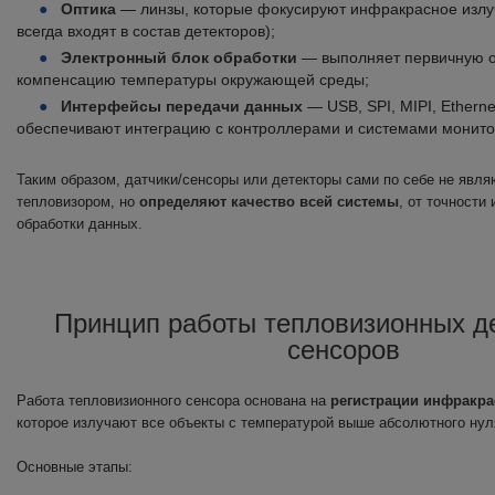
Оптика
— линзы, которые фокусируют инфракрасное излуч
всегда входят в состав детекторов);
Электронный блок обработки
— выполняет первичную об
компенсацию температуры окружающей среды;
Интерфейсы передачи данных
— USB, SPI, MIPI, Etherne
обеспечивают интеграцию с контроллерами и системами монито
Таким образом, датчики/сенсоры или детекторы сами по себе не явл
тепловизором, но
определяют качество всей системы
, от точности
обработки данных.
Принцип работы тепловизионных де
сенсоров
Работа тепловизионного сенсора основана на
регистрации инфракра
которое излучают все объекты с температурой выше абсолютного нул
Основные этапы: