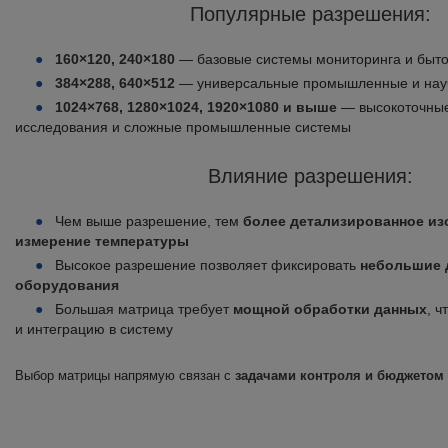
Популярные разрешения:
160×120, 240×180
— базовые системы мониторинга и быт
384×288, 640×512
— универсальные промышленные и нау
1024×768, 1280×1024, 1920×1080 и выше
— высокоточны
исследования и сложные промышленные системы
Влияние разрешения:
Чем выше разрешение, тем
более детализированное из
измерение температуры
Высокое разрешение позволяет фиксировать
небольшие 
оборудования
Большая матрица требует
мощной обработки данных
, ч
и интеграцию в систему
Выбор матрицы напрямую связан с
задачами контроля и бюджетом 