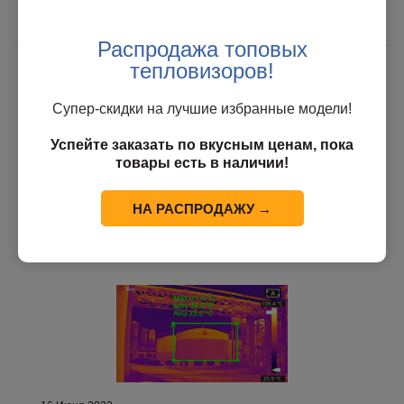
Применение тепловизоров в
безопасности: Основные
Распродажа топовых
преимущества и возможности
тепловизоров!
Супер-скидки на лучшие избранные модели!
Успейте заказать по вкусным ценам, пока
товары есть в наличии!
7 Июля 2023
НА РАСПРОДАЖУ →
Как выбрать тепловизор -
Руководство для покупателя