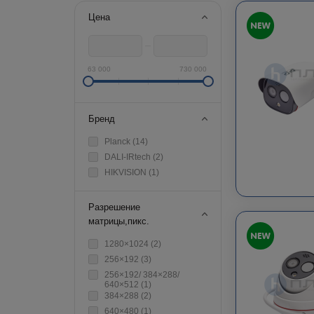
Цена
63 000
730 000
Бренд
Planck (
14
)
DALI-IRtech (
2
)
HIKVISION (
1
)
Разрешение
матрицы,пикс.
1280×1024 (
2
)
256×192 (
3
)
256×192/ 384×288/
640×512 (
1
)
384×288 (
2
)
640×480 (
1
)