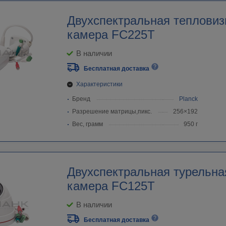
Двухспектральная тепловиз
камера FC225T
В наличии
Бесплатная доставка
Характеристики
Бренд
Planck
Разрешение матрицы,пикс.
256×192
Вес, грамм
950 г
Двухспектральная турельна
камера FC125T
В наличии
Бесплатная доставка