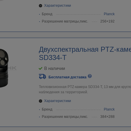
Характеристики
Бренд
Planck
Разрешение матрицы,пикс.
256×192
Двухспектральная PTZ-каме
SD334-T
В наличии
Бесплатная доставка
Тепловизионная PTZ-камера SD334-T, 13 мм для кругл
наблюдения за территорией.
Характеристики
Бренд
Planck
Разрешение матрицы,пикс.
384×288