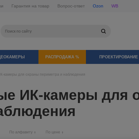
ки
Гарантия на товар
Вопрос-ответ
Ozon
WB
ДЕОКАМЕРЫ
РАСПРОДАЖА %
ПРОЕКТИРОВАНИЕ
К-камеры для охраны периметра и наблюдения
ые ИК-камеры для 
наблюдения
По алфавиту
По цене