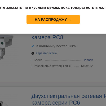
Бренд
HIKVISION
йте заказать по вкусным ценам, пока товары есть в нал
Разрешение матрицы,пикс.
384×288
НА РАСПРОДАЖУ →
Многоспектральная сетевая
камера PC8
В наличии у поставщика
Характеристики
Бренд
Planck
Разрешение матрицы,пикс.
640×512
Двухспектральная cетевая 
камера серии PC6