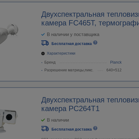
Двухспектральная тепловизионная
камера FC465Т, термограф
В наличии у поставщика
Бесплатная доставка
Характеристики
Бренд
Planck
Разрешение матрицы,пикс.
640×512
Двухспектральная тепловиз
камера PC264T1
В наличии
Бесплатная доставка