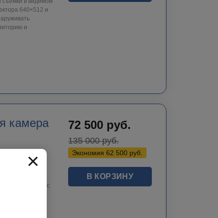
 съёмки в видимом
ектора 640×512 и
наруживать
риторию и
я камера
72 500
руб.
135 000
руб.
×
Экономия
62 500
руб.
В КОРЗИНУ
88 в комплекте с