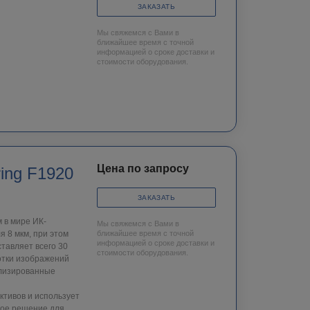
ЗАКАЗАТЬ
Мы свяжемся с Вами в
ближайшее время с точной
информацией о сроке доставки и
стоимости оборудования.
Цена по запросу
ing F1920
ЗАКАЗАТЬ
 в мире ИК-
Мы свяжемся с Вами в
 8 мкм, при этом
ближайшее время с точной
информацией о сроке доставки и
тавляет всего 30
стоимости оборудования.
отки изображений
ализированные
ктивов и использует
ное решение для