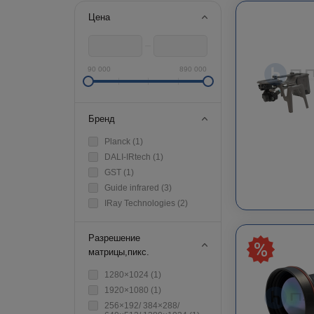
Цена
90 000
890 000
Бренд
Planck (
1
)
DALI-IRtech (
1
)
GST (
1
)
Guide infrared (
3
)
IRay Technologies (
2
)
Разрешение
матрицы,пикс.
1280×1024 (
1
)
1920×1080 (
1
)
256×192/ 384×288/