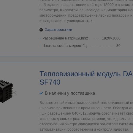
наблюдения на расстоянии от 1 м до 15000 м в таких с
периметра, высокоточное наблюдение, мониторинг н
месторождений, предотвращение лесных пожаров и 
исследования в университетах.
Характеристики
Разрешение матрицы,пикс.
1920×1080
Частота смены кадров, Гц
30
Тепловизионный модуль DAL
SF740
В наличии у поставщика
Высокоточный и высокоскоростной тепловизионный м
широкого применения в промышленности. Обладая ча
Гц и разрешением 640×512, модуль обеспечивает све
тепловых данных в реальном времени, что идеально 
отслеживания быстро движущихся объектов в систе
автоматизации, робототехники и контроля качества.