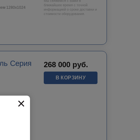
Мы свяжемся с Вами в
ближайшее время с точной
ием 1280х1024
информацией о сроке доставки и
стоимости оборудования.
ль Серия
268 000
руб.
В КОРЗИНУ
×
e infrared
+550℃