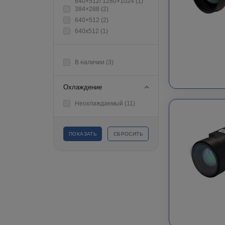
640×512/ 1280×1024 (
1
)
384×288 (
2
)
640×512 (
2
)
640х512 (
1
)
В наличии (
3
)
Охлаждение
Неохлаждаемый (
11
)