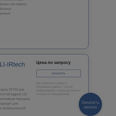
ферах, как охрана
ефтяных
научные
Цена по запросу
I-IRtech
ЗАКАЗАТЬ
Мы свяжемся с Вами в
ближайшее время с точной
одуль SF740 для
информацией о сроке доставки и
стотой кадров 120
стоимости оборудования.
рхплавную передачу
Заказать
подходит для
звонок
мах промышленной