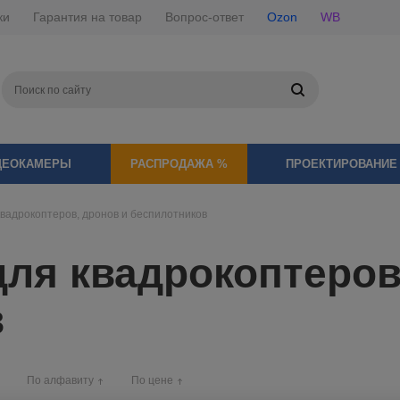
ки
Гарантия на товар
Вопрос-ответ
Ozon
WB
ДЕОКАМЕРЫ
РАСПРОДАЖА %
ПРОЕКТИРОВАНИЕ
вадрокоптеров, дронов и беспилотников
ля квадрокоптеров
в
По алфавиту
По цене