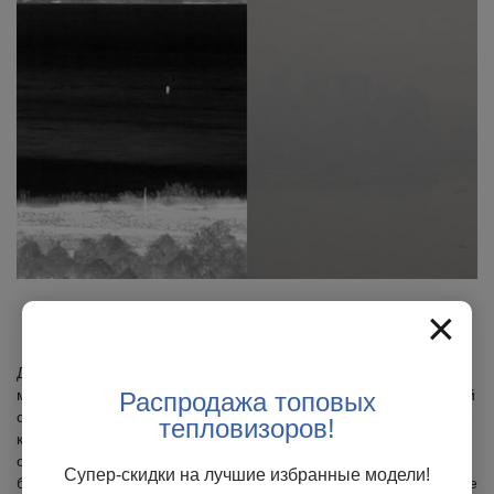
×
Безопасность и наблюдение
Для контроля и защиты жизненно важных водных путей в
морских системах безопасности и наблюдения в значительной
Распродажа топовых
степени используются инфракрасные камеры. Инфракрасные
тепловизоров!
камеры обнаруживают и отслеживают движение судов,
обеспечивая раннее обнаружение потенциальных угроз
Супер-скидки на лучшие избранные модели!
безопасности. Они позволяют выявлять несанкционированные