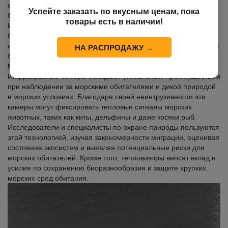
суда, отслеживать подозрительные действия и обеспечивать
Успейте заказать по вкусным ценам, пока
безопасность портов, гаваней и морской инфраструктуры.
товары есть в наличии!
Интеграция тепловизоров в комплексные системы
безопасности на море повышает уровень ситуационной
осведомленности и позволяет принимать опережающие меры
НА РАСПРОДАЖУ →
безопасности.
Мониторинг живой природы и морских обитателей
Инфракрасные камеры обладают уникальным преимуществом
при наблюдении за морскими обитателями и дикой природой
в морских условиях. Благодаря своей неинтрузивности эти
камеры могут фиксировать тепловые сигналы морских
животных, таких как киты, дельфины и даже косяки рыб.
Исследователи и специалисты по охране природы пользуются
этой технологией, изучая закономерности миграции, оценивая
состояние экосистем и выявляя потенциальные риски для
морских обитателей. Кроме того, тепловизоры вносят вклад в
усилия по сохранению биоразнообразия и защите хрупких
морских сред обитания.