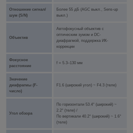
Отношение сигнал/
Более 55 дБ (AGC выкл., Sens-up
шум (S/N)
выкл.)
Автофокусный объектив с
оптическим зумом и DC-
Объектив
диафрагмой, поддержка ИК-
коррекции
Фокусное
f = 5.3–130 мм
расстояние
Значение
диафрагмы (F-
F1.6 (широкий угол) ~ F4.3 (теле)
число)
По горизонтали 53.4° (широкий) ~
2.2° (теле) /
Угол обзора
По вертикали 40.2° (широкий) ~ 1.6°
(теле)