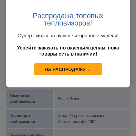
Функция Sence-up
(замедленная
Выкл. ~ 32 поля
Распродажа топовых
выдержка)
тепловизоров!
Электронное
Супер-скидки на лучшие избранные модели!
управление
Spot AE, Slow AE
экспозицией (ETC)
Успейте заказать по вкусным ценам, пока
товары есть в наличии!
Авто / День (цвет) / Ночь (Ч/Б) /
Режим «День/Ночь»
Внешний (H или L)
НА РАСПРОДАЖУ →
Авто / ATW / В помещении / На
Баланс белого
улице / Однократная / Ручной
Заморозка
Вкл. / Выкл.
изображения
Переворот
Выкл. / Горизонтальный /
изображения
Вертикальный / 180°
Зона маскировки