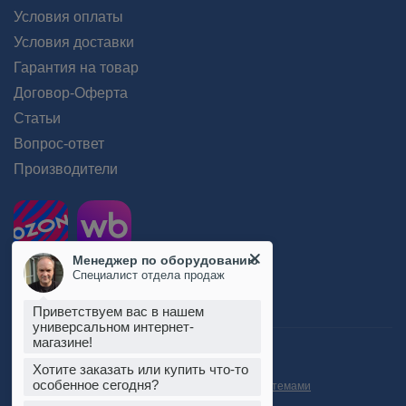
Условия оплаты
Условия доставки
Гарантия на товар
Договор-Оферта
Статьи
Вопрос-ответ
Производители
Менеджер по оборудованию
Специалист отдела продаж
Приветствуем вас в нашем
универсальном интернет-
магазине!
Пользовательское соглашение
Положение об обработке персональных данных
Хотите заказать или купить что-то
Согласие на обработку персональных данных
особенное сегодня?
Согласие на обработку данных метрическими системами