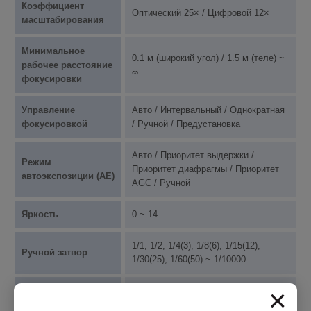
Коэффициент
Оптический 25× / Цифровой 12×
масштабирования
Минимальное
0.1 м (широкий угол) / 1.5 м (теле) ~
рабочее расстояние
∞
фокусировки
Управление
Авто / Интервальный / Однократная
фокусировкой
/ Ручной / Предустановка
Авто / Приоритет выдержки /
Режим
Приоритет диафрагмы / Приоритет
автоэкспозиции (AE)
AGC / Ручной
Яркость
0 ~ 14
1/1, 1/2, 1/4(3), 1/8(6), 1/15(12),
Ручной затвор
1/30(25), 1/60(50) ~ 1/10000
×
Ручная диафрагма
F1.6 ~ F32, Close