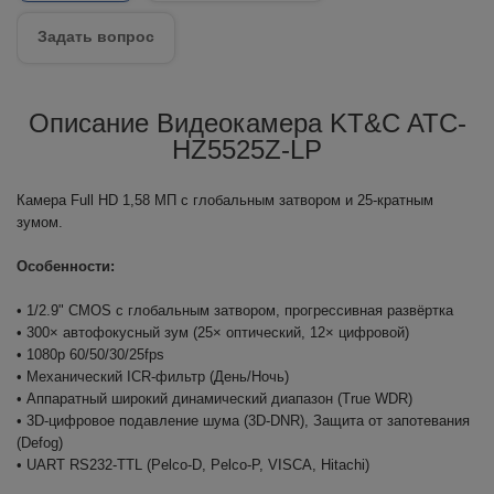
Задать вопрос
Описание Видеокамера KT&C ATC-
HZ5525Z-LP
Камера Full HD 1,58 МП с глобальным затвором и 25-кратным
зумом.
Особенности:
• 1/2.9" CMOS с глобальным затвором, прогрессивная развёртка
• 300× автофокусный зум (25× оптический, 12× цифровой)
• 1080p 60/50/30/25fps
• Механический ICR-фильтр (День/Ночь)
• Аппаратный широкий динамический диапазон (True WDR)
• 3D-цифровое подавление шума (3D-DNR), Защита от запотевания
(Defog)
• UART RS232-TTL (Pelco-D, Pelco-P, VISCA, Hitachi)